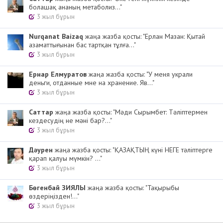
болашақ ананың метаболиз..."
3 жыл бұрын
Nurqanat Baizaq
жаңа жазба қосты: "Ерлан Мазан: Қытай
азаматтығынан бас тартқан тұлға..."
3 жыл бұрын
Ернар Елмуратов
жаңа жазба қосты: "У меня украли
деньги, отданные мне на хранение. Яв..."
3 жыл бұрын
Cаттар
жаңа жазба қосты: "Мәди Сырымбет: Тәліптермен
кездесудің не мәні бар?..."
3 жыл бұрын
Дәурен
жаңа жазба қосты: "ҚАЗАҚТЫҢ күні НЕГЕ тәліптерге
қарап қалуы мүмкін? ..."
3 жыл бұрын
Бөгенбай ЗИЯЛЫ
жаңа жазба қосты: "Тақырыбы
өздеріңізден!..."
3 жыл бұрын