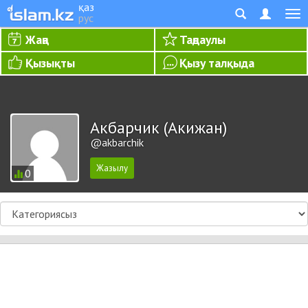
қаз
рус
Жаңа
Таңдаулы
Қызықты
Қызу талқыда
Акбарчик (Акижан)
@akbarchik
0