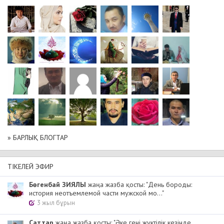
» БАРЛЫҚ БЛОГТАР
ТІКЕЛЕЙ ЭФИР
Бөгенбай ЗИЯЛЫ
жаңа жазба қосты: "День бороды:
история неотъемлемой части мужской мо..."
3 жыл бұрын
Cаттар
жаңа жазба қосты: "Әке гені жүктілік кезінде